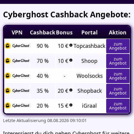
Cyberghost Cashback Angebote:
VPN
Cashback
Bonus
Portal
Aktion
zum
90 %
10 €
Topcashback
Angebot
zum
70 %
10 €
Shoop
Angebot
zum
40 %
-
Woolsocks
Angebot
zum
35 %
20 €
Shopback
Angebot
zum
20 %
15 €
iGraal
Angebot
Letzte Aktualisierung 08.08.2026 09:10:01
Interessierst du dich neben Cyberghost für weitere