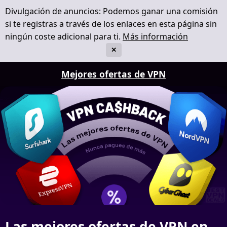
Divulgación de anuncios: Podemos ganar una comisión
si te registras a través de los enlaces en esta página sin
ningún coste adicional para ti.
Más información
✕
Mejores ofertas de VPN
Las mejores ofertas de VPN en