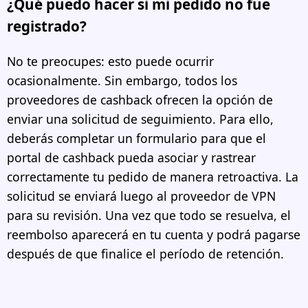
¿Qué puedo hacer si mi pedido no fue
registrado?
No te preocupes: esto puede ocurrir
ocasionalmente. Sin embargo, todos los
proveedores de cashback ofrecen la opción de
enviar una solicitud de seguimiento. Para ello,
deberás completar un formulario para que el
portal de cashback pueda asociar y rastrear
correctamente tu pedido de manera retroactiva. La
solicitud se enviará luego al proveedor de VPN
para su revisión. Una vez que todo se resuelva, el
reembolso aparecerá en tu cuenta y podrá pagarse
después de que finalice el período de retención.